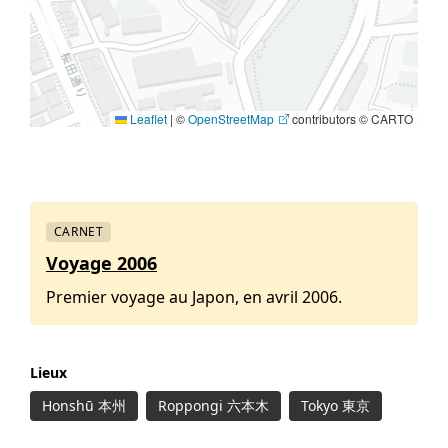
Leaflet
|
©
OpenStreetMap
contributors © CARTO
CARNET
Voyage 2006
Premier voyage au Japon, en avril 2006.
Lieux
Honshū 本州
Roppongi 六本木
Tokyo 東京