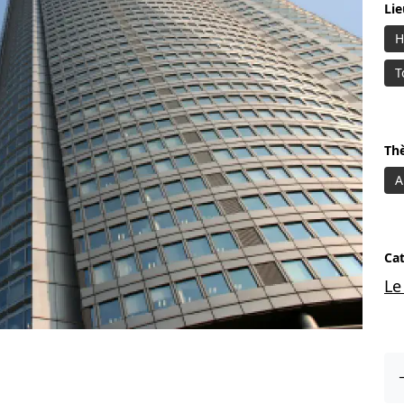
Li
H
T
Th
A
Ca
Le