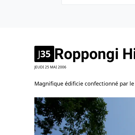
Roppongi Hi
J
35
JEUDI 25 MAI 2006
Magnifique édificie confectionné par l