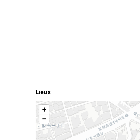
Lieux
+
−