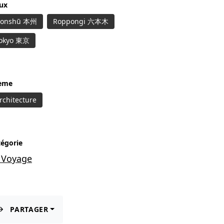
eux
onshū 本州
Roppongi 六本木
okyo 東京
ème
rchitecture
tégorie
 Voyage
PARTAGER