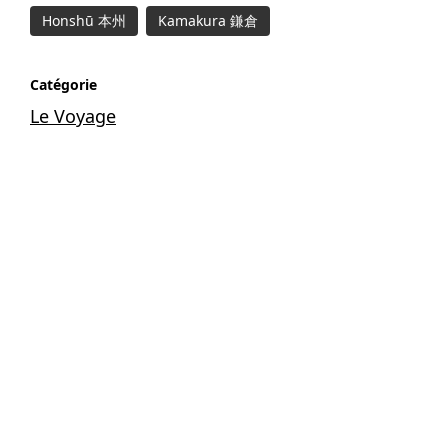
Honshū 本州
Kamakura 鎌倉
Catégorie
Le Voyage