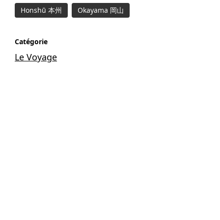
Honshū 本州
Okayama 岡山
Catégorie
Le Voyage