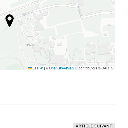
Leaflet
|
©
OpenStreetMap
contributors © CARTO
ARTICLE
SUIVANT