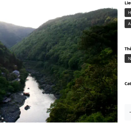
Li
H
A
Th
N
Ca