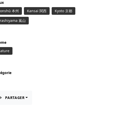
eux
onshū 本州
Kansaï 関西
Kyoto 京都
rashiyama 嵐山
ème
ature
tégorie
PARTAGER