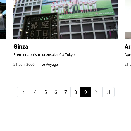
J
1
J
Ginza
Ar
Premier après-midi ensoleillé à Tokyo
Apr
21 avril 2006
Le Voyage
21 
5
6
7
8
9