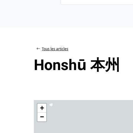
Tous les articles
Honshū 本州
+
−