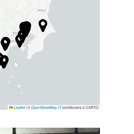
Leaflet
|
©
OpenStreetMap
contributors © CARTO